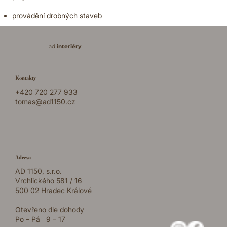
provádění drobných staveb
ad
interiéry
Kontakty
+420 720 277 933
tomas@ad1150.cz
Adresa
AD 1150, s.r.o.
Vrchlického 581 / 16
500 02 Hradec Králové
Otevřeno dle dohody
Po – Pá 9 – 17