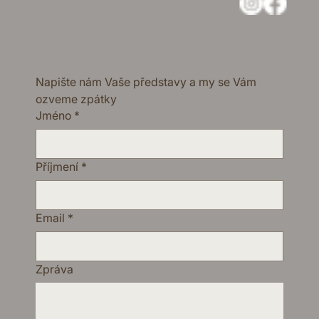
Napište nám Vaše představy a my se Vám 
ozveme zpátky
Jméno
*
Příjmení
*
Email
*
Zpráva