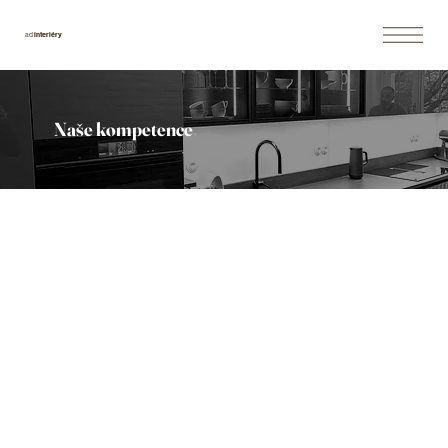
interiéry
ad
Naše kompetence
.